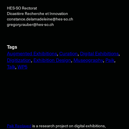
HES-SO Rectorat
Dicastère Recherche et Innovation
constance.delamadeleine@hes-so.ch
gregory.rauber@hes-so.ch
Tags
Augmented Exhibitions
, 
Curation
, 
Digital Exhibitions
, 
Digitization
, 
Exhibition Design
, 
Museography
, 
Paik
, 
Talk
, 
WP5
Paik Replayed
is a research project on digital exhibitions,