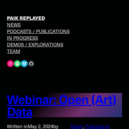
PAIK REPLAYED
NEWS
PODCASTS / PUBLICATIONS
IN PROGRESS
DEMOS / EXPLORATIONS
TEAM
Spotify
Vimeo
GitHub
Webinar: Open (Art)
Data
Written in
May 2, 2024
by
News
, 
Podcasts &